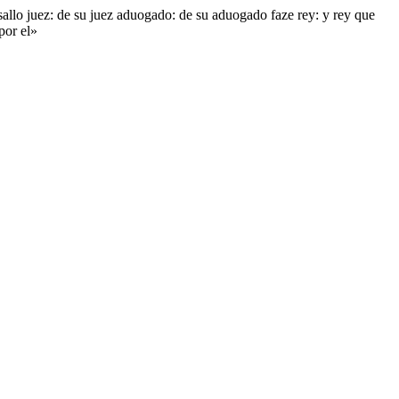
sallo juez: de su juez aduogado: de su aduogado faze rey: y rey que
por el»