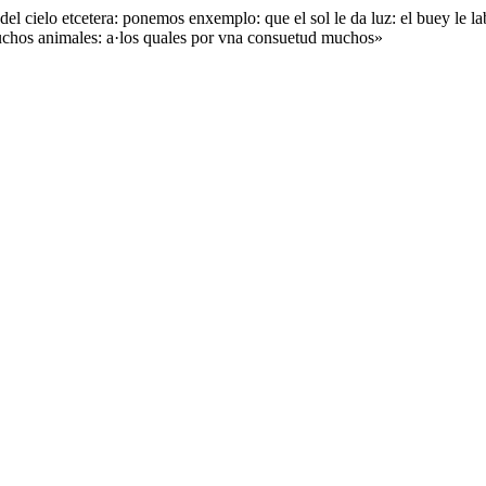
del cielo etcetera: ponemos enxemplo: que el sol le da luz: el buey le labr
y muchos animales: a·los quales por vna consuetud muchos»