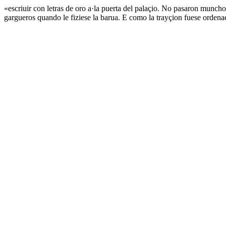
«escriuir con letras de oro a·la puerta del palaçio. No pasaron muncho
gargueros quando le fiziese la barua. E como la trayçion fuese ordenad