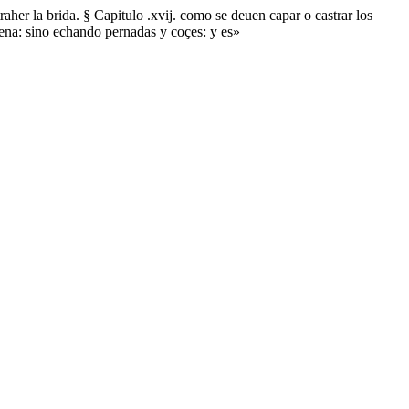
raher la brida. § Capitulo .xvij. como se deuen capar o castrar los
pena: sino echando pernadas y coçes: y es»