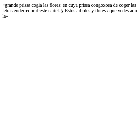
«grande prissa cogia las flores: en cuya prissa congoxosa de coger l
letras enderredor d·este cartel. § Estos arboles y flores / que vedes aq
la»