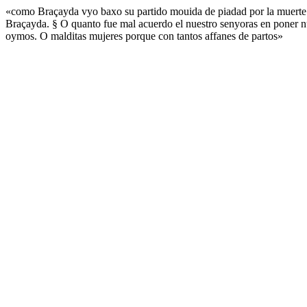
«como Braçayda vyo baxo su partido mouida de piadad por la muerte 
Braçayda. § O quanto fue mal acuerdo el nuestro senyoras en poner nu
oymos. O malditas mujeres porque con tantos affanes de partos»