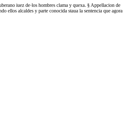
uberano iuez de·los hombres clama y quexa. § Appellacion de
o ellos alcaldes y parte conocida staua la sentencia que agora