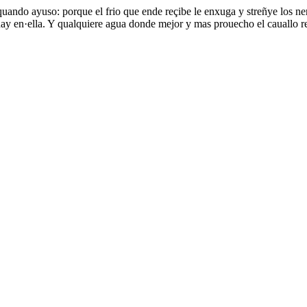
ba quando ayuso: porque el frio que ende reçibe le enxuga y streñye lo
ay en·ella. Y qualquiere agua donde mejor y mas prouecho el cauallo re