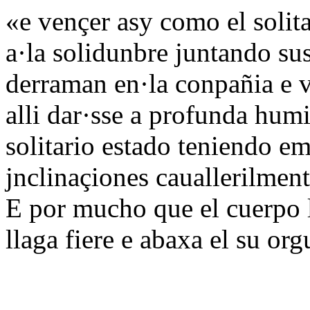
«e vençer asy como el solita
a·la solidunbre juntando sus
derraman en·la conpañia e v
alli dar·sse a profunda humi
solitario estado teniendo em
jnclinaçiones cauallerilment
E por mucho que el cuerpo l
llaga fiere e abaxa el su org