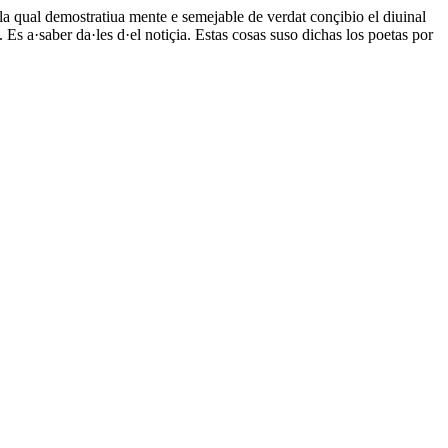
 la qual demostratiua mente e semejable de verdat conçibio el diuinal
 a·saber da·les d·el notiçia. Estas cosas suso dichas los poetas por