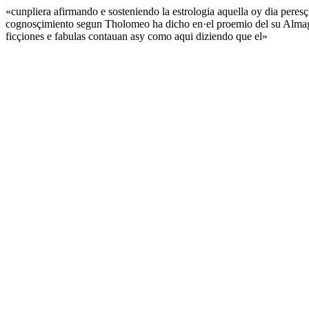
«cunpliera afirmando e sosteniendo la estrologia aquella oy dia peresç
cognosçimiento segun Tholomeo ha dicho en·el proemio del su Almagest
ficçiones e fabulas contauan asy como aqui diziendo que el»