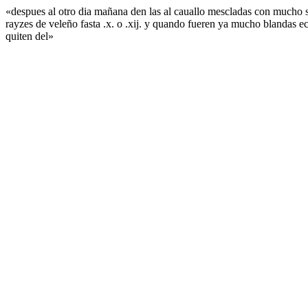
«despues al otro dia mañana den las al cauallo mescladas con mucho s
rayzes de veleño fasta .x. o .xij. y quando fueren ya mucho blandas e
quiten del»