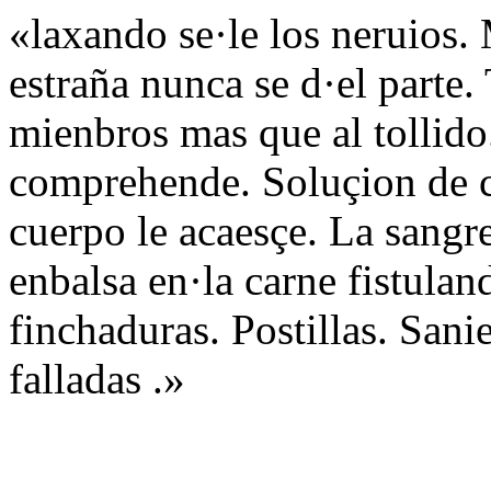
«laxando se·le los neruios.
estraña nunca se d·el parte. 
mienbros mas que al tollido
comprehende. Soluçion de c
cuerpo le acaesçe. La sangr
enbalsa en·la carne fistula
finchaduras. Postillas. Sani
falladas .»