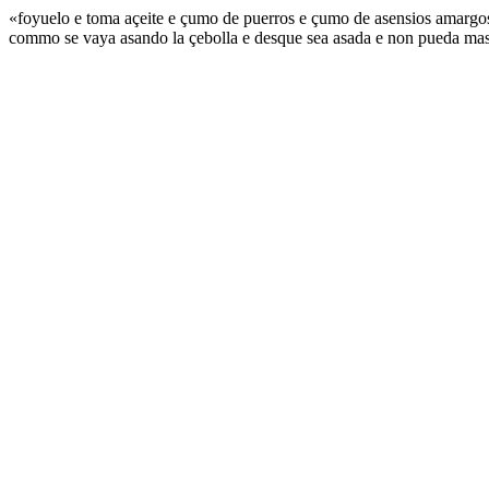
«foyuelo e toma açeite e çumo de puerros e çumo de asensios amargos
commo se vaya asando la çebolla e desque sea asada e non pueda mas co