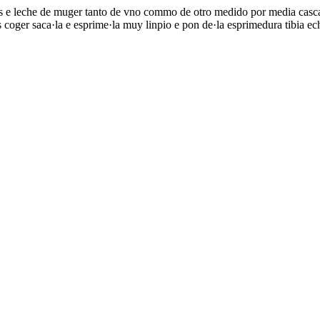
 e leche de muger tanto de vno commo de otro medido por media cascara
ger saca·la e esprime·la muy linpio e pon de·la esprimedura tibia echa