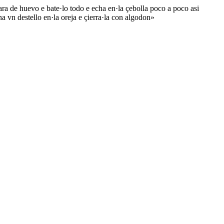
 de huevo e bate·lo todo e echa en·la çebolla poco a poco asi
 vn destello en·la oreja e çierra·la con algodon»