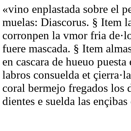
«vino enplastada sobre el pe
muelas: Diascorus. § Item la
corronpen la vmor fria de·lo
fuere mascada. § Item almas
en cascara de hueuo puesta 
labros consuelda et çierra·l
coral bermejo fregados los d
dientes e suelda las ençiba