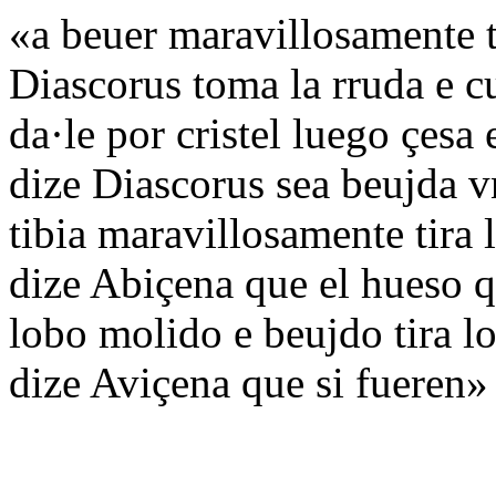
«a beuer maravillosamente ti
Diascorus toma la rruda e c
da·le por cristel luego çesa 
dize Diascorus sea beujda 
tibia maravillosamente tira 
dize Abiçena que el hueso qu
lobo molido e beujdo tira lo
dize Aviçena que si fueren»