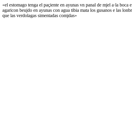
«el estomago tenga el paçiente en ayunas vn panal de mjel a·la boca e 
agaricon beujdo en ayunas con agua tibia mata los gusanos e las lon
que las verdolagas simentadas comjdas»