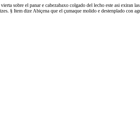
vierta sobre el panar e cabezabaxo colgado del lecho este asi exiran la
brizes. § Item dize Abiçena que el çumaque molido e destenplado con a