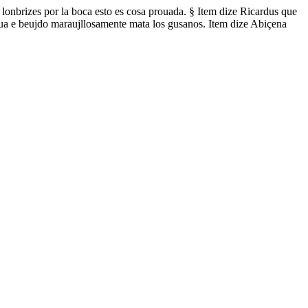
s lonbrizes por la boca esto es cosa prouada. § Item dize Ricardus que
gua e beujdo maraujllosamente mata los gusanos. Item dize Abiçena