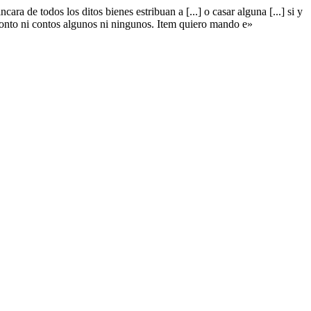
cara de todos los ditos bienes estribuan a [...] o casar alguna [...] si y
r conto ni contos algunos ni ningunos. Item quiero mando e»