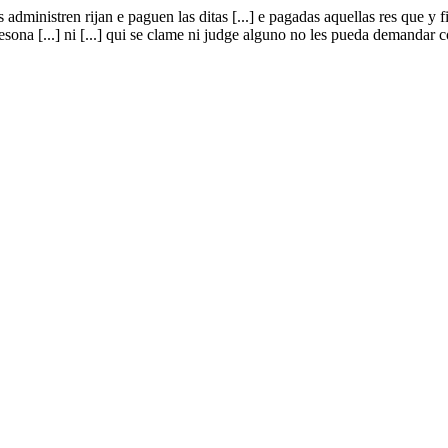
administren rijan e paguen las ditas [...] e pagadas aquellas res que y fin
 presona [...] ni [...] qui se clame ni judge alguno no les pueda demanda