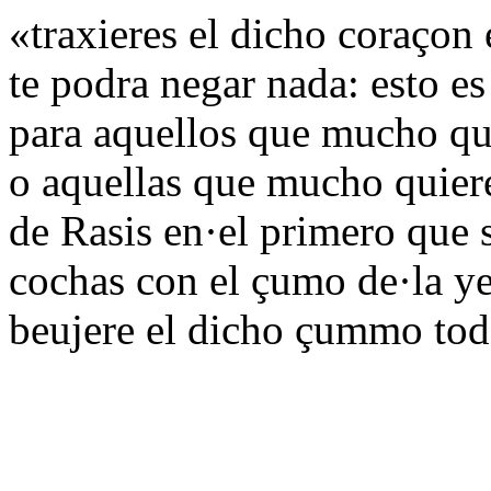
«traxieres el dicho coraçon 
te podra negar nada: esto es
para aquellos que mucho qui
o aquellas que mucho quieren
de Rasis en·el primero que 
cochas con el çumo de·la ye
beujere el dicho çummo tod