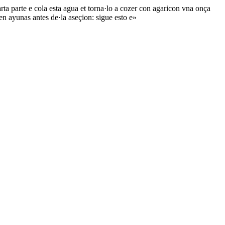
rta parte e cola esta agua et torna·lo a cozer con agaricon vna onça
en ayunas antes de·la aseçion: sigue esto e»