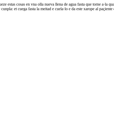
eze estas cosas en vna olla nueva llena de agua fasta que torne a·la qua
unpla: et cuega fasta la meitad e cuela·lo e da este xarope al paçiente 