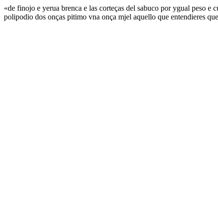
«de finojo e yerua brenca e las corteças del sabuco por ygual peso e cu
polipodio dos onças pitimo vna onça mjel aquello que entendieres que c