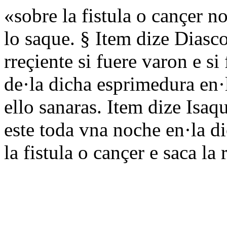
«sobre la fistula o cançer 
lo saque. § Item dize Diasco
rreçiente si fuere varon e si
de·la dicha esprimedura en·
ello sanaras. Item dize Isaq
este toda vna noche en·la d
la fistula o cançer e saca la 