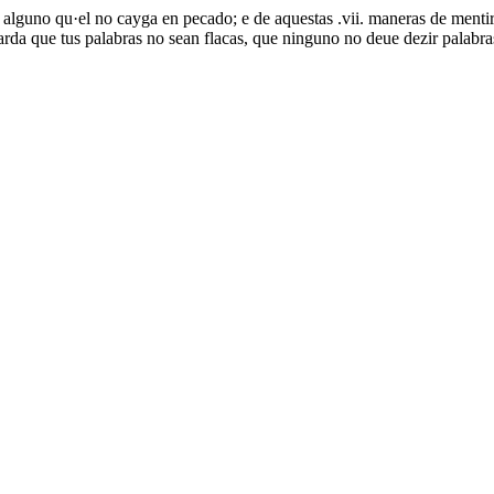
r alguno qu·el no cayga en pecado; e de aquestas .vii. maneras de menti
rda que tus palabras no sean flacas, que ninguno no deue dezir palabr