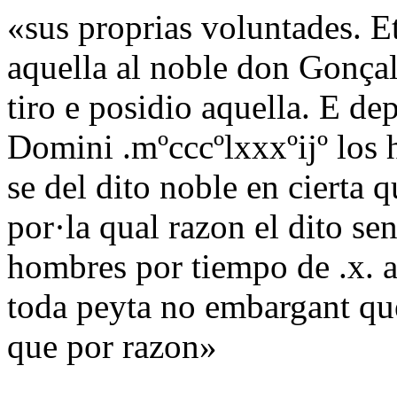
«sus proprias voluntades. E
aquella al noble don Gonça
tiro e posidio aquella. E de
Domini .mºcccºlxxxºijº los 
se del dito noble en cierta q
por·la qual razon el dito se
hombres por tiempo de .x. a
toda peyta no embargant que
que por razon»