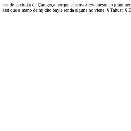
«es de·la ciudat de Çaragoça porque el senyor rey puesto en grant nece
assi que a·mano de mj dito bayle renda alguna no viene. § Tahust. § E