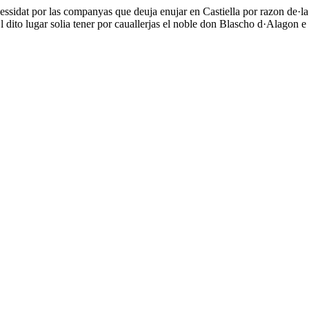
ssidat por las companyas que deuja enujar en Castiella por razon de·la g
l dito lugar solia tener por cauallerjas el noble don Blascho d·Alagon e