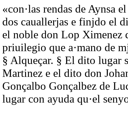
«con·las rendas de Aynsa e
dos cauallerjas e finjdo el 
el noble don Lop Ximenez d
priuilegio que a·mano de mj
§ Alqueçar. § El dito lugar 
Martinez e el dito don Joha
Gonçalbo Gonçalbez de Luci
lugar con ayuda qu·el senyor