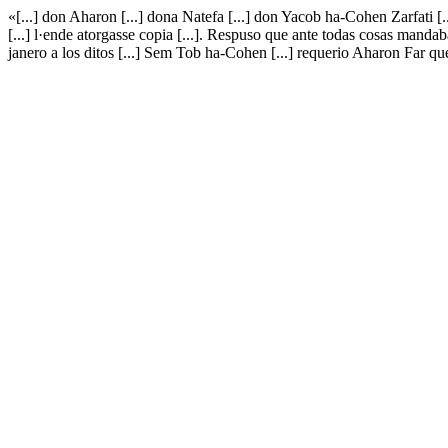
«[...] don Aharon [...] dona Natefa [...] don Yacob ha-Cohen Zarfati [
[...] l·ende atorgasse copia [...]. Respuso que ante todas cosas manda
janero a los ditos [...] Sem Tob ha-Cohen [...] requerio Aharon Far 