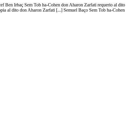
 Yocef Ben Irbaç Sem Tob ha-Cohen don Aharon Zarfati requerio al dito
s copia al dito don Aharon Zarfati [...] Semuel Baço Sem Tob ha-Cohen