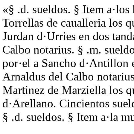
«§ .d. sueldos. § Item a·lo
Torrellas de caualleria los 
Jurdan d·Urries en dos tand
Calbo notarius. § .m. sueldo
por·el a Sancho d·Antillon 
Arnaldus del Calbo notarius.
Martinez de Marziella los qu
d·Arellano. Cincientos suel
§ .d. sueldos. § Item a·la m