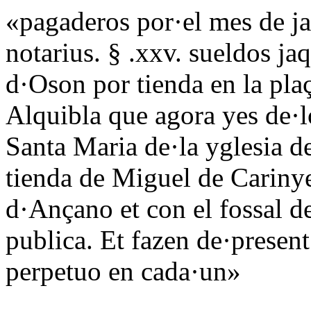
«pagaderos por·el mes de j
notarius. § .xxv. sueldos jaq
d·Oson por tienda en la pla
Alquibla que agora yes de·l
Santa Maria de·la yglesia d
tienda de Miguel de Carinye
d·Ançano et con el fossal d
publica. Et fazen de·present
perpetuo en cada·un»