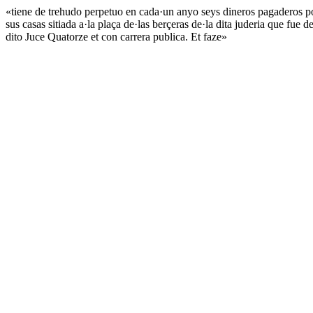
«tiene de trehudo perpetuo en cada·un anyo seys dineros pagaderos por j
sus casas sitiada a·la plaça de·las berçeras de·la dita juderia que fu
dito Juce Quatorze et con carrera publica. Et faze»