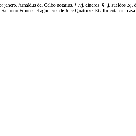
anero. Arnaldus del Calbo notarius. § .vj. dineros. § .ij. sueldos .xj. 
e de Salamon Frances et agora yes de Juce Quatorze. Et affruenta con ca