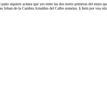
el patio siquiere acitara que yes entre las dos torres primeras del muro qu
lias Johan de·la Cambra Arnaldus del Calbo notarius. § Item por vna otra