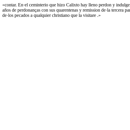
«contar. En·el ceminterio que hizo Calixto hay lleno perdon y indulgen
años de perdonanças con sus quarentenas y remission de·la tercera part
de·los pecados a qualquier christiano que la visitare .»