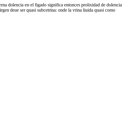
erna dolencia en·el figado significa entonces prolixidad de dolencia
irgen deue ser quasi subcetrina: onde la vrina liuida quasi como