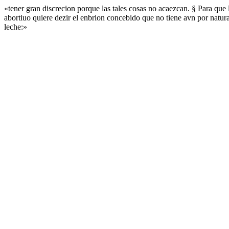
«tener gran discrecion porque las tales cosas no acaezcan. § Para que l
abortiuo quiere dezir el enbrion concebido que no tiene avn por natu
leche:»