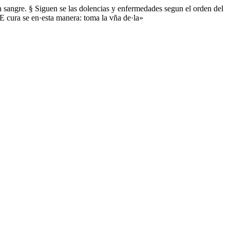
n sangre. § Siguen se las dolencias y enfermedades segun el orden del
 E cura se en·esta manera: toma la vña de·la»