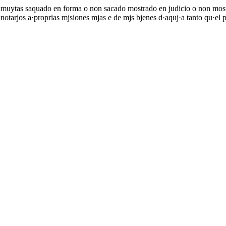
 e muytas saquado en forma o non sacado mostrado en judicio o non mo
 notarjos a·proprias mjsiones mjas e de mjs bjenes d·aquj·a tanto qu·el 