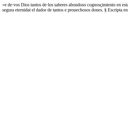
«e de·vos Dios tantos de·los saberes abondoso cognosçimiento en esta b
segura eternidat el dador de tantos e prouechosos dones. § Escripta en