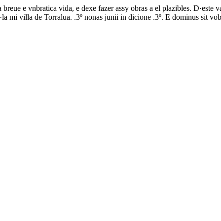
reue e vnbratica vida, e dexe fazer assy obras a el plazibles. D·este va
·la mi villa de Torralua. .3º nonas junii in dicione .3º. E dominus sit 