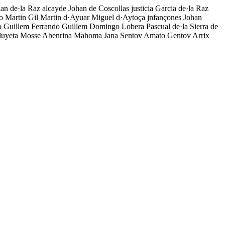
Johan de·la Raz alcayde Johan de Coscollas justicia Garcia de·la Raz
o Martin Gil Martin d·Ayuar Miguel d·Aytoça jnfançones Johan
Guillem Ferrando Guillem Domingo Lobera Pascual de·la Sierra de
l Aluyeta Mosse Abenrina Mahoma Jana Sentov Amato Gentov Arrix