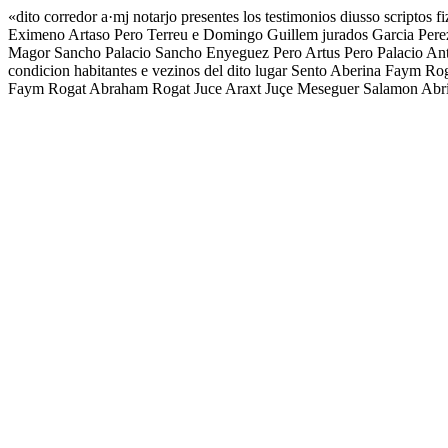
«dito corredor a·mj notarjo presentes los testimonios diusso scriptos f
Eximeno Artaso Pero Terreu e Domingo Guillem jurados Garcia Perez
Magor Sancho Palacio Sancho Enyeguez Pero Artus Pero Palacio An
condicion habitantes e vezinos del dito lugar Sento Aberina Faym 
Faym Rogat Abraham Rogat Juce Araxt Juçe Meseguer Salamon Abri