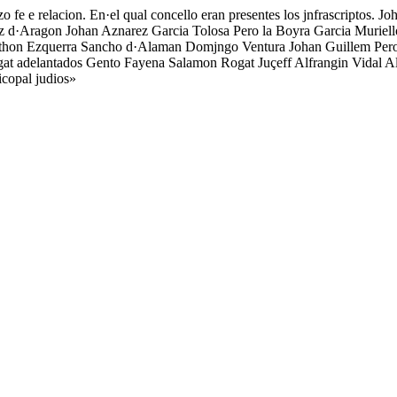
izo fe e relacion. En·el qual concello eran presentes los jnfrascriptos. 
 d·Aragon Johan Aznarez Garcia Tolosa Pero la Boyra Garcia Muriell
thon Ezquerra Sancho d·Alaman Domjngo Ventura Johan Guillem Pero 
Rogat adelantados Gento Fayena Salamon Rogat Juçeff Alfrangin Vida
copal judios»