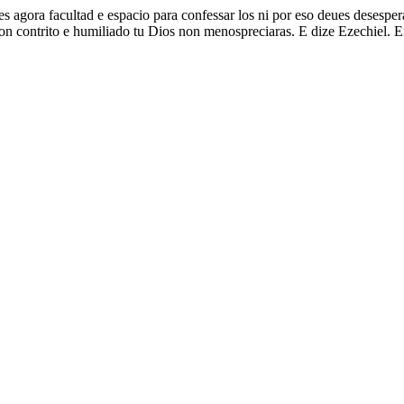
es agora facultad e espacio para confessar los ni por eso deues desespera
çon contrito e humiliado tu Dios non menospreciaras. E dize Ezechiel. 