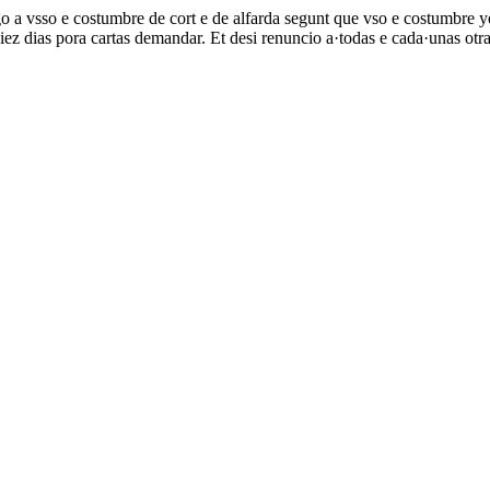
go a vsso e costumbre de cort e de alfarda segunt que vso e costumbre 
iez dias pora cartas demandar. Et desi renuncio a·todas e cada·unas otra