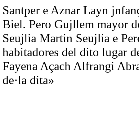
Santper e Aznar Layn jnfanç
Biel. Pero Gujllem mayor 
Seujlia Martin Seujlia e Pe
habitadores del dito lugar d
Fayena Açach Alfrangi Abra
de·la dita»