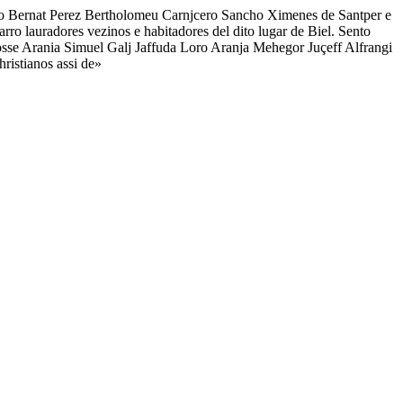
o Bernat Perez Bertholomeu Carnjcero Sancho Ximenes de Santper e
o lauradores vezinos e habitadores del dito lugar de Biel. Sento
osse Arania Simuel Galj Jaffuda Loro Aranja Mehegor Juçeff Alfrangi
hristianos assi de»