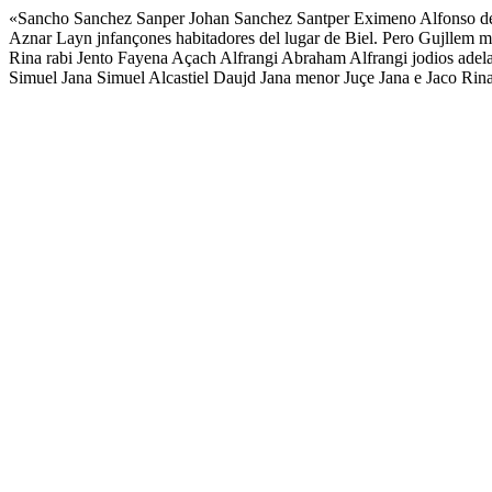
«Sancho Sanchez Sanper Johan Sanchez Santper Eximeno Alfonso de
Aznar Layn jnfançones habitadores del lugar de Biel. Pero Gujllem ma
Rina rabi Jento Fayena Açach Alfrangi Abraham Alfrangi jodios adel
Simuel Jana Simuel Alcastiel Daujd Jana menor Juçe Jana e Jaco Rina jo