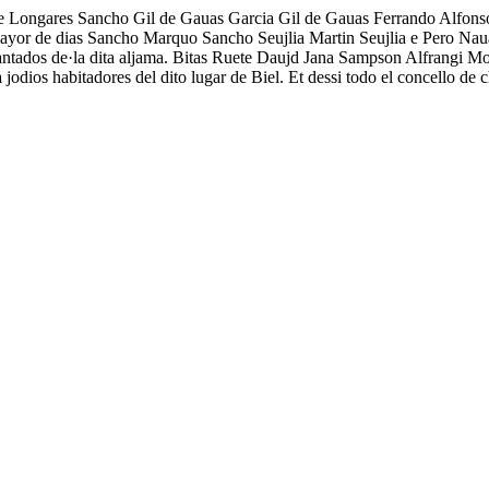
 Longares Sancho Gil de Gauas Garcia Gil de Gauas Ferrando Alfons
yor de dias Sancho Marquo Sancho Seujlia Martin Seujlia e Pero Nauarr
antados de·la dita aljama. Bitas Ruete Daujd Jana Sampson Alfrangi M
dios habitadores del dito lugar de Biel. Et dessi todo el concello de c