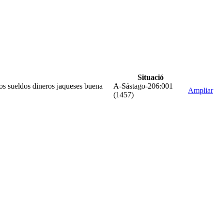
Situació
ntos sueldos dineros jaqueses buena
A-Sástago-206:001
Ampliar
(1457)