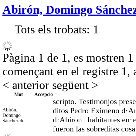
Abirón, Domingo Sánchez
Tots els trobats:
1
Pàgina 1 de 1, es mostren 1 r
començant en el registre 1, 
< anterior
següent >
Mot
Accepció
scripto. Testimonjos prese
ditos Pedro Eximeno d·Ar
Abirón,
Domingo
d·Abiron | habitantes en·e
Sánchez de
fueron las sobreditas cosa