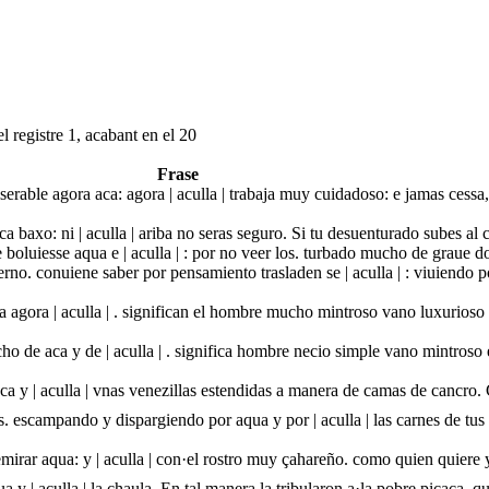
l registre 1, acabant en el 20
Frase
rable agora aca: agora | aculla | trabaja muy cuidadoso: e jamas cessa,
a baxo: ni | aculla | ariba no seras seguro. Si tu desuenturado subes al cie
 boluiesse aqua e | aculla | : por no veer los. turbado mucho de graue d
ierno. conuiene saber por pensamiento trasladen se | aculla | : viuiendo
a agora | aculla | . significan el hombre mucho mintroso vano luxurios
ho de aca y de | aculla | . significa hombre necio simple vano mintro
aca y | aculla | vnas venezillas estendidas a manera de camas de cancro.
. escampando y dispargiendo por aqua y por | aculla | las carnes de tus
emirar aqua: y | aculla | con·el rostro muy çahareño. como quien quiere 
 y | aculla | la chaula. En tal manera la tribularon a·la pobre picaça. q