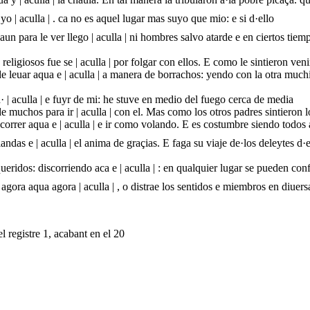
o | aculla | . ca no es aquel lugar mas suyo que mio: e si d·ello
n para le ver llego | aculla | ni hombres salvo atarde e en ciertos tie
eligiosos fue se | aculla | por folgar con ellos. E como le sintieron veni
de leuar aqua e | aculla | a manera de borrachos: yendo con la otra mu
· | aculla | e fuyr de mi: he stuve en medio del fuego cerca de media
de muchos para ir | aculla | con el. Mas como los otros padres sintieron
correr aqua e | aculla | e ir como volando. E es costumbre siendo todos 
ndas e | aculla | el anima de graçias. E faga su viaje de·los deleytes d·e
eridos: discorriendo aca e | aculla | : en qualquier lugar se pueden conf
 agora aqua agora | aculla | , o distrae los sentidos e miembros en diu
l registre 1, acabant en el 20