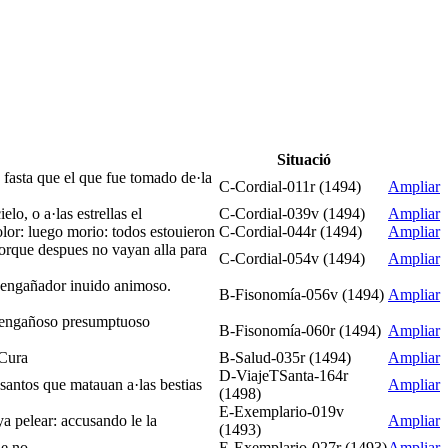
Situació
 fasta que el que fue tomado de·la
C-Cordial-011r (1494)
Ampliar
lo, o a·las estrellas el
C-Cordial-039v (1494)
Ampliar
olor: luego morio: todos estouieron
C-Cordial-044r (1494)
Ampliar
 porque despues no vayan alla para
C-Cordial-054v (1494)
Ampliar
o engañador inuido animoso.
B-Fisonomía-056v (1494)
Ampliar
so engañoso presumptuoso
B-Fisonomía-060r (1494)
Ampliar
 Cura
B-Salud-035r (1494)
Ampliar
D-ViajeTSanta-164r
 santos que matauan a·las bestias
Ampliar
(1498)
E-Exemplario-019v
ya pelear: accusando le la
Ampliar
(1493)
ue no
E-Exemplario-027r (1493)
Ampliar