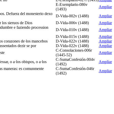
E-Exemplario-086v
Ampliar
(1493)
mpos. Defuera del monesterio dexo
D-Vida-002v (1488)
Ampliar
r los sieruos de Dios
D-Vida-006v (1488)
Ampliar
chidumbre e faziendo procession
D-Vida-010v (1488)
Ampliar
D-Vida-015v (1488)
Ampliar
 los corazones de·los mancebos
D-Vida-022v (1488)
Ampliar
assentados dezir se por
D-Vida-022v (1488)
Ampliar
C-Consolaciones-006r
ste
Ampliar
(1445-52)
C-SumaConfesión-004v
essar, o a·los obispos, o a·los
Ampliar
(1492)
ersas maneras: es comunmente
C-SumaConfesión-046r
Ampliar
(1492)