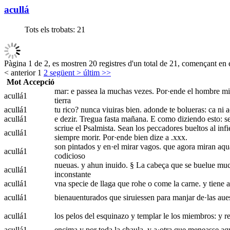
acullá
Tots els trobats:
21
Pàgina 1 de 2, es mostren 20 registres d'un total de 21, començant en e
< anterior
1
2
següent >
últim >>
Mot
Accepció
mar: e passea la muchas vezes. Por·ende el hombre mise
acullá
1
tierra
acullá
1
tu rico? nunca viuiras bien. adonde te bolueras: ca ni ac
acullá
1
e dezir. Tregua fasta mañana. E como diziendo esto: se
scriue el Psalmista. Sean los peccadores bueltos al inf
acullá
1
siempre morir. Por·ende bien dize a .xxx.
son pintados y en·el mirar vagos. que agora miran aqu
acullá
1
codicioso
nueuas. y ahun inuido. § La cabeça que se buelue muc
acullá
1
inconstante
acullá
1
vna specie de llaga que rohe o come la carne. y tiene 
acullá
1
bienauenturados que siruiessen para manjar de·las aues
acullá
1
los pelos del esquinazo y templar le los miembros: y r
acullá
1
encima y por toda la chaula. y a·otra que meneasse aqua