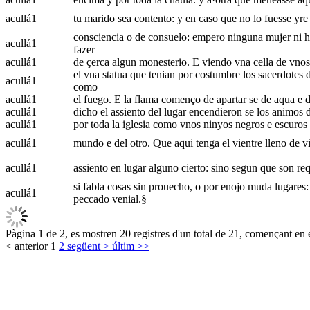
acullá
1
tu marido sea contento: y en caso que no lo fuesse yre y
consciencia o de consuelo: empero ninguna mujer ni hau
acullá
1
fazer
acullá
1
de çerca algun monesterio. E viendo vna cella de vnos r
el vna statua que tenian por costumbre los sacerdotes 
acullá
1
como
acullá
1
el fuego. E la flama començo de apartar se de aqua e d
acullá
1
dicho el assiento del lugar encendieron se los animos 
acullá
1
por toda la iglesia como vnos ninyos negros e escuros 
acullá
1
mundo e del otro. Que aqui tenga el vientre lleno de via
acullá
1
assiento en lugar alguno cierto: sino segun que son requ
si fabla cosas sin prouecho, o por enojo muda lugares:
acullá
1
peccado venial.§
Pàgina 1 de 2, es mostren 20 registres d'un total de 21, començant en e
< anterior
1
2
següent >
últim >>