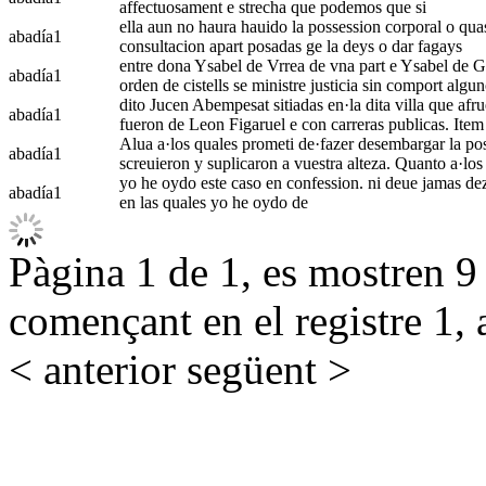
affectuosament e strecha que podemos que si
ella aun no haura hauido la possession corporal o quasi
abadía
1
consultacion apart posadas ge la deys o dar fagays
entre dona Ysabel de Vrrea de vna part e Ysabel de Ga
abadía
1
orden de cistells se ministre justicia sin comport alg
dito Jucen Abempesat sitiadas en·la dita villa que afru
abadía
1
fueron de Leon Figaruel e con carreras publicas. Item
Alua a·los quales prometi de·fazer desembargar la poss
abadía
1
screuieron y suplicaron a vuestra alteza. Quanto a·los
yo he oydo este caso en confession. ni deue jamas dezir:
abadía
1
en las quales yo he oydo de
Pàgina 1 de 1, es mostren 9 r
començant en el registre 1, 
< anterior
següent >