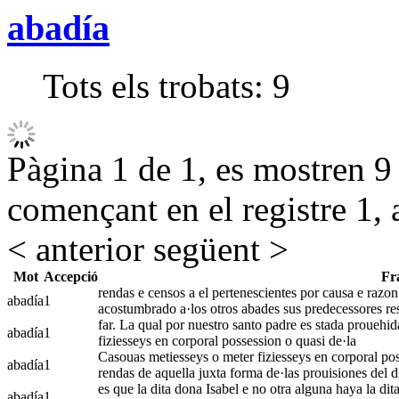
abadía
Tots els trobats:
9
Pàgina 1 de 1, es mostren 9 r
començant en el registre 1, 
< anterior
següent >
Mot
Accepció
Fr
rendas e censos a el pertenescientes por causa e razon
abadía
1
acostumbrado a·los otros abades sus predecessores re
far. La qual por nuestro santo padre es stada prouehid
abadía
1
fiziesseys en corporal possession o quasi de·la
Casouas metiesseys o meter fiziesseys en corporal poss
abadía
1
rendas de aquella juxta forma de·las prouisiones del d
es que la dita dona Isabel e no otra alguna haya la di
abadía
1