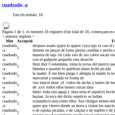
cuadrado -a
Tots els trobats:
18
Pàgina 1 de 1, es mostren 18 registres d'un total de 18, començant en e
< anterior
següent >
Mot
Accepció
F
cuadrado
despues asado qujen lo qujere cuyo tajo es con·el c
1
-a
delante en pieças de lomo pierna costillas e pecho 
cuadrado
manera de tajo. en cada vno de sus cabos sacan vna
1
-a
con·el gañjuete pequeño esta deseche
cuadrado
Item dize Costantinus. toma la yerua del puerco que 
1
-a
blandas e quando lo quiebran mana leche picada
cuadrado
la madre. E tan bien purga y alimpia la madre la ne
1
-a
marcurial y tomada en forma de
cuadrado
vno mayor tiene .xl. codos de ancho y tantos de lue
1
-a
de .xxv. todos ellos tienen cercas muy
cuadrado
titulo. toda esta aguja y obra seria el sepulcro hec
1
-a
hazian. Acerca del dicho sepulcro se hallan
cuadrado
scismaticos assi como ellos. Sus clerigos tienen re
1
-a
quier que vienen dende su tierra a visitar los sancto
cuadrado
o de rajolas picadas. e de calçina e de marbre e de 
1
-a
enpero qu·el paujmjento quede ygual aplanadas to