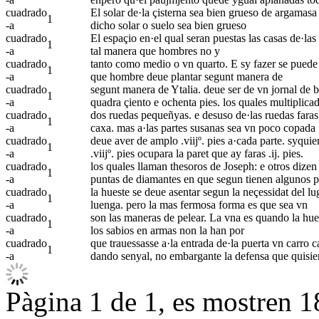
cuadrado
El solar de·la çisterna sea bien grueso de argamasa
1
-a
dicho solar o suelo sea bien grueso
cuadrado
El espaçio en·el qual seran puestas las casas de·las
1
-a
tal manera que hombres no y
cuadrado
tanto como medio o vn quarto. E sy fazer se puede 
1
-a
que hombre deue plantar segunt manera de
cuadrado
segunt manera de Ytalia. deue ser de vn jornal de 
1
-a
quadra çiento e ochenta pies. los quales multiplica
cuadrado
dos ruedas pequeñyas. e desuso de·las ruedas faras
1
-a
caxa. mas a·las partes susanas sea vn poco copada
cuadrado
deue aver de amplo .viijº. pies a·cada parte. syqui
1
-a
.viijº. pies ocupara la paret que ay faras .ij. pies.
cuadrado
los quales llaman thesoros de Joseph: e otros dizen
1
-a
puntas de diamantes en que segun tienen algunos p
cuadrado
la hueste se deue asentar segun la neçessidat del lu
1
-a
luenga. pero la mas fermosa forma es que sea vn
cuadrado
son las maneras de pelear. La vna es quando la hue
1
-a
los sabios en armas non la han por
cuadrado
que trauessasse a·la entrada de·la puerta vn carro 
1
-a
dando senyal, no embargante la defensa que quisier
Pàgina 1 de 1, es mostren 18