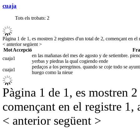
cuaja
Tots els trobats:
2
Pàgina 1 de 1, es mostren 2 registres d'un total de 2, començant en el r
< anterior
següent >
Mot
Accepció
Fra
en las mañanas del mes de agosto y de setiembre. piend
cuaja
1
yerbas y piedras la qual cogiendo ende
pedaços a·los peregrinos. quando se coje todo se ayunta 
cuaja
1
huego como la nieue
Pàgina 1 de 1, es mostren 2 r
començant en el registre 1, 
< anterior
següent >