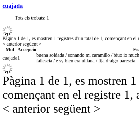
cuajada
Tots els trobats:
1
Pàgina 1 de 1, es mostren 1 registres d'un total de 1, començant en el r
< anterior
següent >
Mot
Accepció
Fr
buena soldada / sonando mi caramillo / biuo io mucho
cuajada
1
fallescia / e sy bien era uillana / fija d·algo parescia.
Pàgina 1 de 1, es mostren 1 r
començant en el registre 1, 
< anterior
següent >