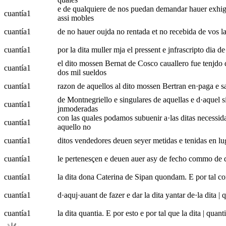
e de qualquiere de nos puedan demandar hauer exhigir 
cuantía
1
assi mobles
cuantía
1
de no hauer oujda no rentada et no recebida de vos la 
cuantía
1
por la dita muller mja el pressent e jnfrascripto dia d
el dito mossen Bernat de Cosco cauallero fue tenjdo d
cuantía
1
dos mil sueldos
cuantía
1
razon de aquellos al dito mossen Bertran en·paga e sa
de Montnegriello e singulares de aquellas e d·aquel 
cuantía
1
jnmoderadas
con las quales podamos subuenir a·las ditas necessida
cuantía
1
aquello no
cuantía
1
ditos vendedores deuen seyer metidas e tenidas en luga
cuantía
1
le pertenesçen e deuen auer asy de fecho commo de de
cuantía
1
la dita dona Caterina de Sipan quondam. E por tal com
cuantía
1
d·aquj·auant de fazer e dar la dita yantar de·la dita | 
cuantía
1
la dita quantia. E por esto e por tal que la dita | qua