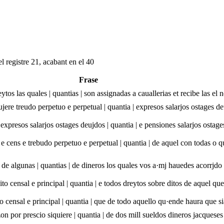
l registre 21, acabant en el 40
Frase
eytos las quales | quantias | son assignadas a cauallerias et recibe las 
jere treudo perpetuo e perpetual | quantia | expresos salarjos ostages de
expresos salarjos ostages deujdos | quantia | e pensiones salarjos ostage
 e cens e trebudo perpetuo e perpetual | quantia | de aquel con todas o 
a de algunas | quantias | de dineros los quales vos a·mj hauedes acorrjd
ito censal e principal | quantia | e todos dreytos sobre ditos de aquel q
o censal e principal | quantia | que de todo aquello qu·ende haura que si
on por prescio siquiere | quantia | de dos mill sueldos dineros jacques