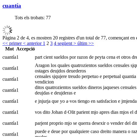
cuantía
Tots els trobats:
77
Pàgina 2 de 4, es mostren 20 registres d'un total de 77, començant en e
<< primer
< anterior
1
2
3
4
següent >
últim >>
Mot
Accepció
cuantía
1
part cient sueldos por razon de peyta cena et otros dr
Aragon los quales quatrozientos sueldos censales sjqu
cuantía
1
ostages deujdos deuederos
censales sjqujere treudo perpetuo e perpetual quantia 
cuantía
1
vendicion
ditos quatrozientos sueldos dineros jaqueses censales
cuantía
1
deujdas e deujderas e
cuantía
1
e jnjurja que yo a·vos tiengo en satisfacion e jmjend
cuantía
1
vos dito Johan d·Olit parient mjo apres dias mjos el d
cuantía
1
parjent proprio mjo se querra desexir o vender del dit
puede e deue por qualquiere caso dreito manera o raz
cuantía
1
quales