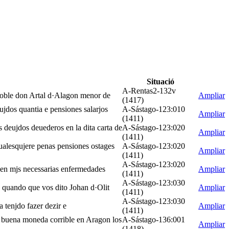
Situació
A-Rentas2-132v
el noble don Artal d·Alagon menor de
Ampliar
(1417)
ujdos quantia e pensiones salarjos
A-Sástago-123:010
Ampliar
(1411)
s deujdos deuederos en la dita carta de
A-Sástago-123:020
Ampliar
(1411)
qualesqujere penas pensiones ostages
A-Sástago-123:020
Ampliar
(1411)
A-Sástago-123:020
o en mjs necessarias enfermedades
Ampliar
(1411)
A-Sástago-123:030
ue quando que vos dito Johan d·Olit
Ampliar
(1411)
A-Sástago-123:030
a tenjdo fazer dezir e
Ampliar
(1411)
es buena moneda corrible en Aragon los
A-Sástago-136:001
Ampliar
(1418)