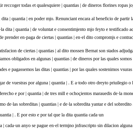
reccoger todas et qualesquiere | quantias | de dineros florines ropas jo
dita | quantia | en poder mjo. Renunciant encara al beneficio de partir l
e·la dita | quantia | de voluntat e consentimjento mjo feyto e testificado 
e prender en·paga de ciertas | quantias | en·el dito compromjs e contra
tisfacion de ciertas | quantias | al dito mossen Bernat son stados adjud
siamos obligados en algunas | quantias | de dineros por las quales somo
des e pagassemos las ditas | quantias | por las quales sostenimos vsura
r de vuestras por alguna | quantia | . E a·todo otro dreyto priuilegio o 
recho e por | quantia | de tres mill e ochoçientos marauedis de·la mon
o de·las sobreditas | quantias | e de·la sobredita yantar e del sobredit
quantia | . E por esto e por tal que la dita quantia cada·un
ntia | cada·un anyo se pague en·el termjno jnfrascripto sin dilacion alguna