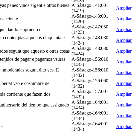
yas panes vinos argent e otros bienes
A-Sástago-141:001
Ampliar
(1419)
A-Sástago-143:001
a accion e
Ampliar
(1420)
A-Sástago-147:050
aquel laudo e aprueuo e
Ampliar
(1423)
cto contenjdas aquellos cinquanta e
A-Sástago-148:030
Ampliar
(1424)
A-Sástago-148:030
gados segunt que aquesto e otras cosas
Ampliar
(1424)
s tenjdos de pagar e pagamos vsuras
A-Sástago-156:010
Ampliar
(1432)
s jnmoderadas segunt dito yes. E
A-Sástago-156:010
Ampliar
(1432)
A-Sástago-156:060
libertat vso e costumbre del
Ampliar
(1432)
A-Sástago-157:001
eda corriente que fazen dos
Ampliar
(1432)
A-Sástago-164:001
o aniuersario del tiempo que assignado
Ampliar
(1434)
A-Sástago-164:001
Ampliar
(1434)
A-Sástago-164:001
 a
Ampliar
(1434)