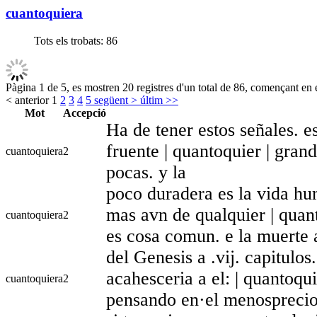
cuantoquiera
Tots els trobats:
86
Pàgina 1 de 5, es mostren 20 registres d'un total de 86, començant en e
< anterior
1
2
3
4
5
següent >
últim >>
Mot
Accepció
Ha de tener estos señales. e
fruente | quantoquier | grand
cuantoquiera
2
pocas. y la
poco duradera es la vida hu
mas avn de qualquier | quant
cuantoquiera
2
es cosa comun. e la muerte 
del Genesis a .vij. capitulos
acahesceria a el: | quantoqu
cuantoquiera
2
pensando en·el menosprecio 