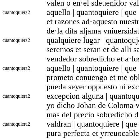
valen o en·el sdeuenidor va
aquello | quantoquiere | que 
cuantoquiera
2
et razones ad·aquesto nuest
de·la dita aljama vniuersida
qualquiere lugar | quantoquj
cuantoquiera
2
seremos et seran et de alli 
vendedor sobredicho et a·lo
aquello | quantoquiere | qu
cuantoquiera
2
prometo conuengo et me obl
pueda seyer oppuesto ni exce
excepcion alguna | quantoqui
cuantoquiera
2
yo dicho Johan de Coloma 
mas del precio sobredicho d
valdran | quantoquiere | que
cuantoquiera
2
pura perfecta et yrreuocable