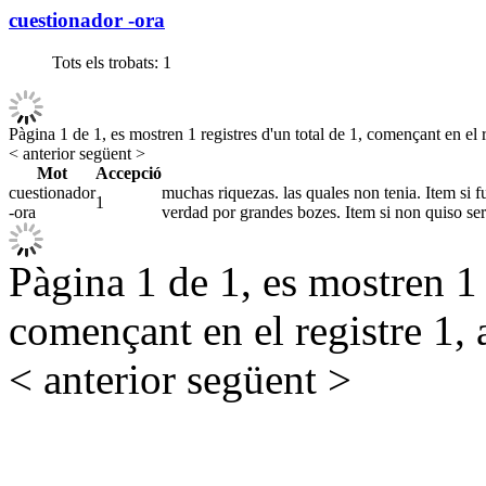
cuestionador -ora
Tots els trobats:
1
Pàgina 1 de 1, es mostren 1 registres d'un total de 1, començant en el r
< anterior
següent >
Mot
Accepció
cuestionador
muchas riquezas. las quales non tenia. Item si fu
1
-ora
verdad por grandes bozes. Item si non quiso se
Pàgina 1 de 1, es mostren 1 r
començant en el registre 1, 
< anterior
següent >