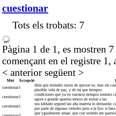
cuestionar
Tots els trobats:
7
Pàgina 1 de 1, es mostren 7 r
començant en el registre 1, 
< anterior
següent >
Mot
Accepció
diria que teniades razon de quexar·os. mas sin ca
cuestionar
1
plazible vida de paç. y de mj que tiempos
condiciones que ya en vuestros tiempos touistes cr
cuestionar
1
agora a grande apareio teneys de tornar a las
sea fablado segund tan alta materia lo demanda: ca 
cuestionar
1
por parte de algunas virtudes pero a la fyn: si bien
que ygualmente aman. que con sentido me paresce c
cuestionar
2