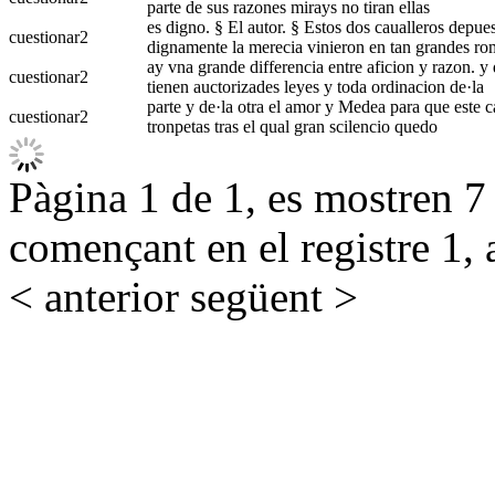
parte de sus razones mirays no tiran ellas
es digno. § El autor. § Estos dos caualleros depue
cuestionar
2
dignamente la merecia vinieron en tan grandes ro
ay vna grande differencia entre aficion y razon. y 
cuestionar
2
tienen auctorizades leyes y toda ordinacion de·la
parte y de·la otra el amor y Medea para que este c
cuestionar
2
tronpetas tras el qual gran scilencio quedo
Pàgina 1 de 1, es mostren 7 r
començant en el registre 1, 
< anterior
següent >